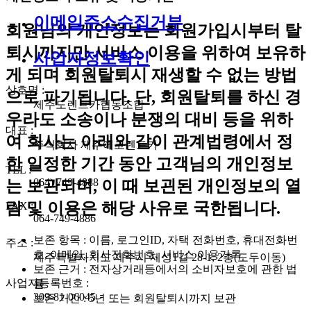
이메일주소수집거부
회원님의 개인정보는 회원가입시부터 탈
퇴시까지만 서비스 이용을 위하여 보유하
사업자정보확인
게 되며 회원탈퇴시 재생할 수 없는 방법
상호명 :
으로 파기됩니다. 단, 회원탈퇴를 하신 경
제주도렌트카협동조합
우라도 소송이나 분쟁의 대비 등을 위하
대표 :
여 회사는 아래와 같이 관계법령에서 정
주식회사 제주에코렌트카
한 일정한 기간 동안 고객님의 개인정보
TEL :
064) 749-4888
는 보관되며, 이 때 보괸된 개인정보의 열
람 및 이용은 해당 사유로 국한됩니다.
FAX :
064-749-4886
보존 항목 : 이름, 로그인ID, 자택 전화번호, 휴대전화번
주소 :
호, 이메일, 회사전화번호, 서비스 이용기록
제주특별자치도 제주시 제성1길 28-1, 2층(도두이동)
보존 근거 : 전자상거래등에서의 소비자보호에 관한 법
사업자등록번호 :
률
309-81-06045
보존 기간 : 5년 또는 회원탈퇴시까지 보관