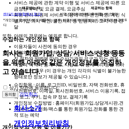
서비스 제공에 관한 계약 이행 및 서비스 제공에 따른 요
제공받는 자
제공하는 항목
금정산 구매 및 요금 결제, 요금추심
렌터카 업체(협력사 참고)
성명, 연락처(이메일/휴대폰), 생년월일
회원 관리 회원제 서비스 이용에 따른 본인확인, 개인 식
*개인정보를 제3자에게 제공하는 경우, 이용자에게(제공받는자,제공목적,제공항목,
별, 가입 의사 확인, 불만처리 등 민원처리, 고지사항 전
다
달
또한, 아래의 경우에는 예외로 합니다.
수집하는 개인정보 항목
이용자들이 사전에 동의한 경우
회사는 회원가입, 상담, 서비스 신청 등등
법령의 규정에 의거하거나, 수사 목적으로 법령에 정해
진 절차와 방법에 따라 수사기관의 요구가 있는 경우
을 위해 아래와 같은 개인정보를 수집하
학술적 목적의 통계자료, 시장조사, 통계처리 등을 위하
고 있습니다.
여 필요한 경우 (이 경우는 개인 각각의 식별이 불가능한
형태로만 정보가 제공될 수 있습니다.)
수집항목 : 이름, 로그인ID, 비밀번호, 자택 전화번호, 휴
상기 약관에 동의합니다.
대전화번호, 이메일, 회사전화번호, 서비스 이용기록, 접
가입취소
동의함
속 로그, 쿠키, 접속 IP 정보, 결제기록
개인정보 수집방법 : 홈페이지(회원가입,상담게시판,견
회사소개
적,예약 등), 전화/팩스를 통한 회원가입,전화를 통한 견
적 또는 예약
개인정보처리방침
개인정보의 보유 및 이용기간